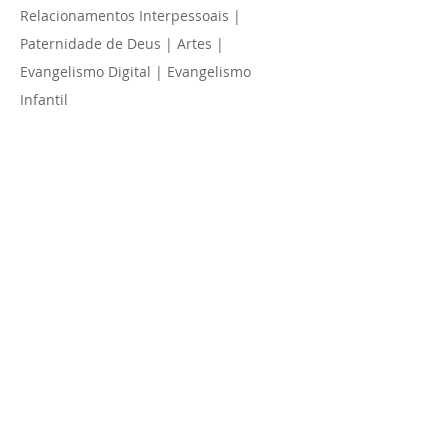
Relacionamentos Interpessoais |
Paternidade de Deus | Artes |
Evangelismo Digital | Evangelismo
Infantil
+ Mais estágios supervisionados e
Atividades Complementares
pré-requisitos
Ter 18 anos e um ano congregando em
igreja.
Próxima turma
Início: 16 de fevereiro de 2026. REGIME DE
INTERNATO.
iNVESTIMENTO